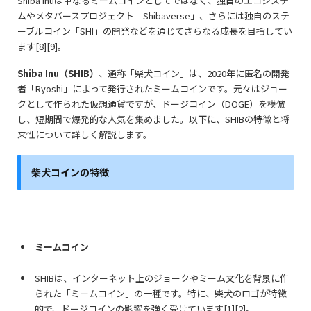
Shiba Inuは単なるミームコインとしてではなく、独自のエコシステ
ムやメタバースプロジェクト「Shibaverse」、さらには独自のステ
ーブルコイン「SHI」の開発などを通じてさらなる成長を目指してい
ます[8][9]。
Shiba Inu（SHIB）
、通称「柴犬コイン」は、2020年に匿名の開発
者「Ryoshi」によって発行されたミームコインです。元々はジョー
クとして作られた仮想通貨ですが、ドージコイン（DOGE）を模倣
し、短期間で爆発的な人気を集めました。以下に、SHIBの特徴と将
来性について詳しく解説します。
柴犬コインの
特徴
ミームコイン
SHIBは、インターネット上のジョークやミーム文化を背景に作
られた「ミームコイン」の一種です。特に、柴犬のロゴが特徴
的で、ドージコインの影響を強く受けています[1][2]。