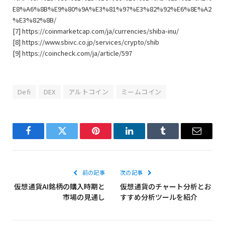
E8%A6%8B%E9%80%9A%E3%81%97%E3%82%92%E6%8E%A2
%E3%82%8B/
[7] https://coinmarketcap.com/ja/currencies/shiba-inu/
[8] https://www.sbivc.co.jp/services/crypto/shib
[9] https://coincheck.com/ja/article/597
Defi
DEX
アルトコイン
ミームコイン
Facebook
Twitter
Pinterest
LinkedIn
Tumblr
メ
ー
ル
前の記事
次の記事
仮想通貨AI銘柄の購入時期と
仮想通貨のチャート分析とお
ア
市場の見通し
すすめ分析ツールを紹介
ド
レ