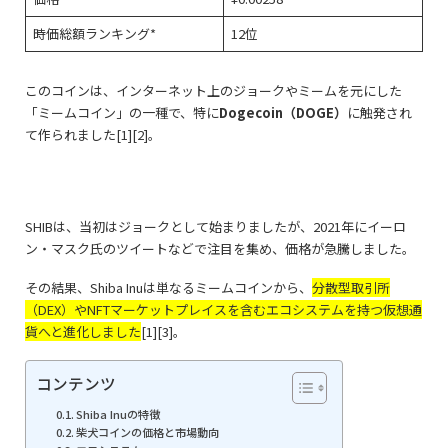
時価総額ランキング*
12位
このコインは、インターネット上のジョークやミームを元にした
「ミームコイン」の一種で、特に
Dogecoin（DOGE）
に触発され
て作られました
[1][2]。
SHIBは、当初はジョークとして始まりましたが、2021年にイーロ
ン・マスク氏のツイートなどで注目を集め、価格が急騰しました。
その結果、Shiba Inuは単なるミームコインから、
分散型取引所
（DEX）やNFTマーケットプレイスを含むエコシステムを持つ仮想通
貨へと進化しました
[1][3]。
コンテンツ
Shiba Inuの特徴
柴犬コインの価格と市場動向