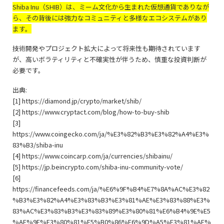
Shiba Inu（SHIB）は、ミーム文化から生まれた仮想通貨でありなが
ら、その背後には強力なコミュニティと多様なエコシステムがあり
ます。
技術開発やプロジェクト拡大によって将来性も期待されています
が、高いボラティリティと不確実性が伴うため、慎重な投資判断が
必要です。
出典:
[1] https://diamond.jp/crypto/market/shib/
[2] https://www.cryptact.com/blog/how-to-buy-shib
[3]
https://www.coingecko.com/ja/%E3%82%B3%E3%82%A4%E3%
83%B3/shiba-inu
[4] https://www.coincarp.com/ja/currencies/shibainu/
[5] https://jp.beincrypto.com/shiba-inu-community-vote/
[6]
https://financefeeds.com/ja/%E6%9F%B4%E7%8A%AC%E3%82
%B3%E3%82%A4%E3%83%B3%E3%81%AE%E3%83%88%E3%
83%AC%E3%83%B3%E3%83%89%E3%80%81%E6%B4%9E%E5
%AF%9F%E3%80%81%E5%B0%86%E6%9D%A5%E3%81%AE%