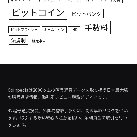
ビットコイン
ビットバンク
手数料
ビットフライヤー
ミームコイン
中国
法規制
確定申告
Coinpediaは2000以上の暗号通貨データを取り扱う日本最大級
の暗号通貨情報、取引所レビュー解説メディアです。
⚠️ 暗号通貨投資、外国為替取引(FX)は、高水準のリスクを伴い
ます。取引する際は細心の注意を払い、余剰資金で取引を行い
ましょう。