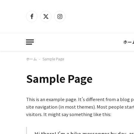
Facebook
X
Instagram
(Twitter)
ホー
ホーム
Sample Page
-
Sample Page
This is an example page. It’s different from a blog p
site navigation (in most themes). Most people star
visitors. It might say something like this:
Hi there! I’m a bike messenger by day, asp