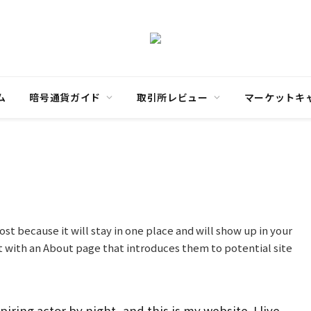
ム
暗号通貨ガイド
取引所レビュー
マーケットキ
ost because it will stay in one place and will show up in your
t with an About page that introduces them to potential site
iring actor by night, and this is my website. I live